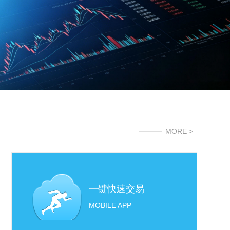
MORE >
一键快速交易
MOBILE APP