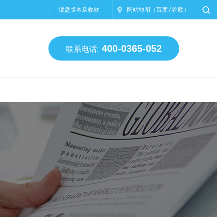
键盘版本及收款
网站地图
（
百度
/
谷歌
）
400-0365-052
联系电话: