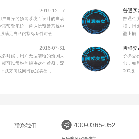
2019-12-17
普通买
用户自身的预警系统而设计的自动
普通任
智慧预警系统、通达信预警系统中
损，指
个股满足自己的指标条件时会…
盈止损
2018-07-31
阶梯交
很多时候，用户无法清晰的预测未
阶梯交
出就可以很好的解决这个难题，双
出，如股
，下跌方向也同时设定卖出，…
000股
400-0365-052
联系我们
猫头鹰风火轮键盘