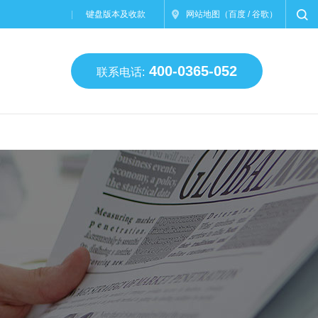
键盘版本及收款
网站地图
（
百度
/
谷歌
）
400-0365-052
联系电话: