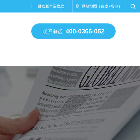
键盘版本及收款
网站地图
（
百度
/
谷歌
）
400-0365-052
联系电话: