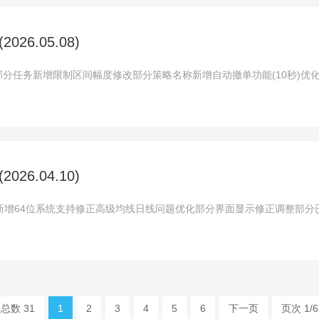
26.05.08)
分任务新增限制区间幅度修改部分策略名称新增自动撤单功能(10秒)优
26.04.10)
新增64位系统支持修正高级均线日线问题优化部分界面显示修正调整部分
总数 31
1
2
3
4
5
6
下一页
页次 1/6