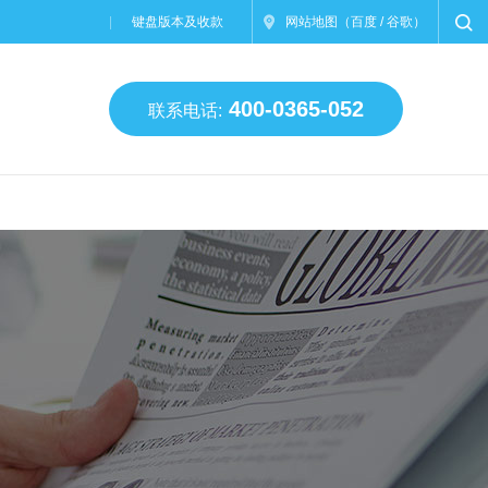
键盘版本及收款
网站地图
（
百度
/
谷歌
）
400-0365-052
联系电话: