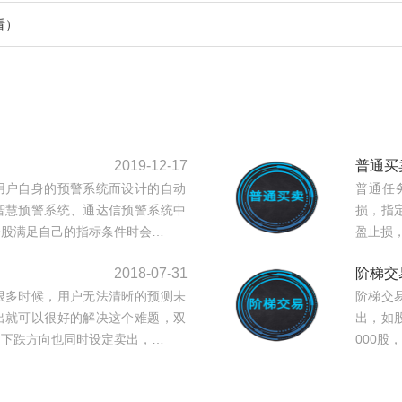
看）
2019-12-17
普通买
用户自身的预警系统而设计的自动
普通任
智慧预警系统、通达信预警系统中
损，指
个股满足自己的指标条件时会…
盈止损
2018-07-31
阶梯交
很多时候，用户无法清晰的预测未
阶梯交
出就可以很好的解决这个难题，双
出，如股
，下跌方向也同时设定卖出，…
000股