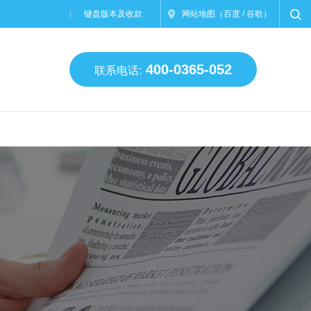
键盘版本及收款
网站地图
（
百度
/
谷歌
）
400-0365-052
联系电话: