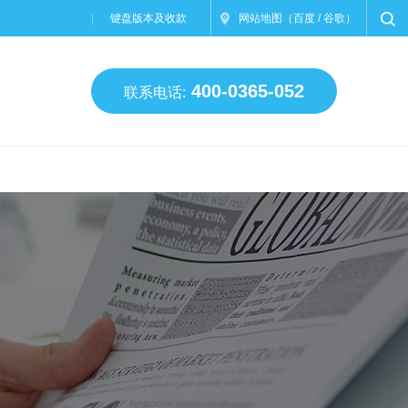
键盘版本及收款
网站地图
（
百度
/
谷歌
）
400-0365-052
联系电话: