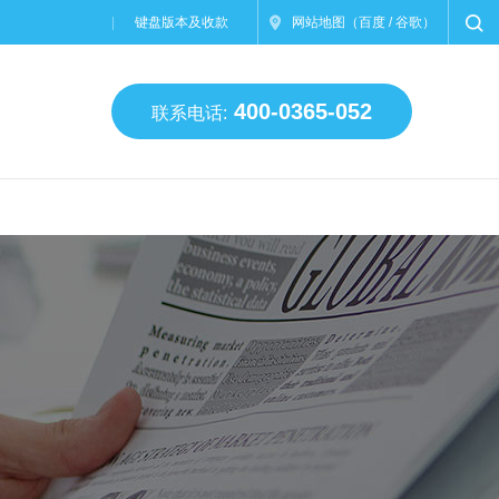
键盘版本及收款
网站地图
（
百度
/
谷歌
）
400-0365-052
联系电话: