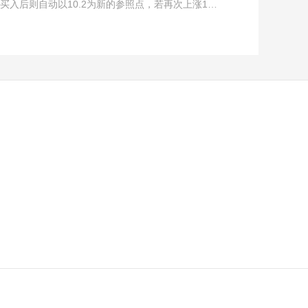
，买入后则自动以10.2为新的参照点，若再次上涨1…