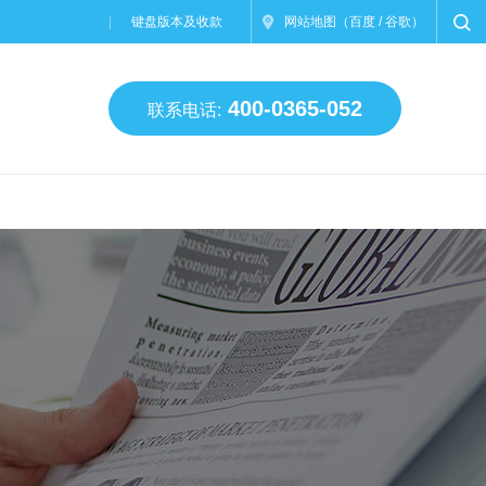
键盘版本及收款
网站地图
（
百度
/
谷歌
）
400-0365-052
联系电话: