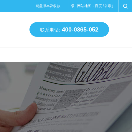
键盘版本及收款
网站地图
（
百度
/
谷歌
）
400-0365-052
联系电话: