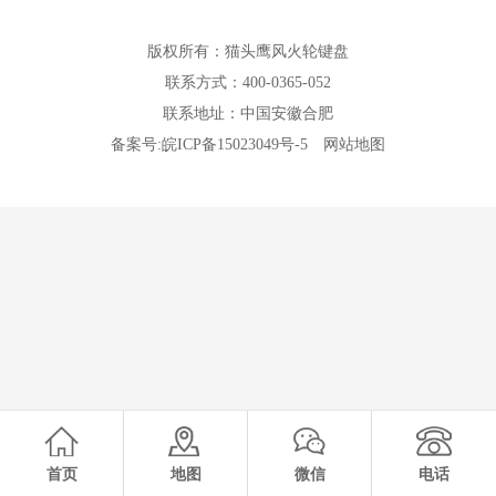
版权所有：猫头鹰风火轮键盘
联系方式：400-0365-052
联系地址：中国安徽合肥
备案号:
皖ICP备15023049号-5
网站地图
首页
地图
微信
电话